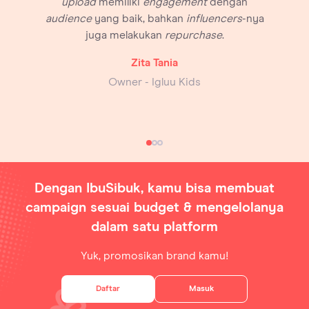
upload
memiliki
engagement
dengan
audience
yang baik, bahkan
influencers
-nya
juga melakukan
repurchase
.
Zita Tania
Owner - Igluu Kids
Dengan IbuSibuk, kamu bisa membuat
campaign sesuai budget & mengelolanya
dalam satu platform
Yuk, promosikan brand kamu!
Daftar
Masuk