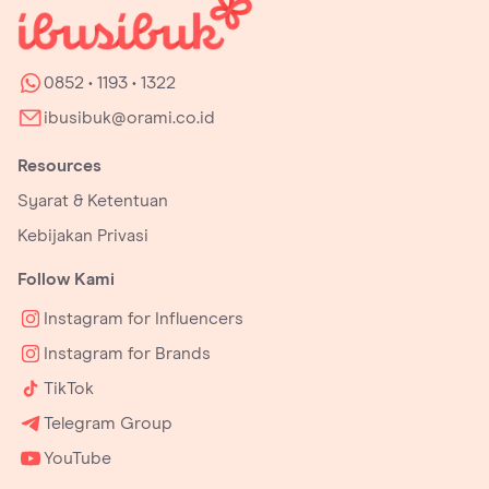
Product Review
Riset/survei untuk mendapatkan insight yang
dibutuhkan oleh brand-mu.
0852 • 1193 • 1322
ibusibuk@orami.co.id
Resources
Syarat & Ketentuan
Kebijakan Privasi
Follow Kami
Instagram for Influencers
Instagram for Brands
TikTok
Telegram Group
YouTube