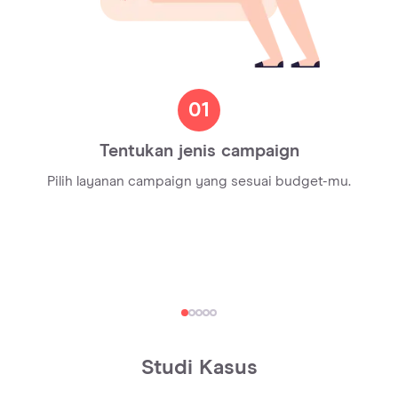
01
Tentukan jenis campaign
Pilih layanan campaign yang sesuai budget-mu.
Lengkapi NPWP dulu, yuk!
Agar IbuSibuk bisa menyiapkan faktur pajak untuk
laporan tahunanmu
Studi Kasus
Lengkapi NPWP