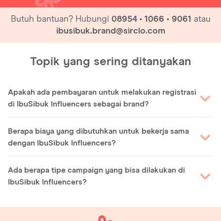
Butuh bantuan? Hubungi
08954 • 1066 • 9061
atau
ibusibuk.brand@sirclo.com
Topik yang sering ditanyakan
Apakah ada pembayaran untuk melakukan registrasi
di IbuSibuk Influencers sebagai brand?
Untuk registrasi tidak dikenakan biaya apa pun. Kamu
Berapa biaya yang dibutuhkan untuk bekerja sama
akan dikenakan biaya setelah memilih jenis paket yang
dengan IbuSibuk Influencers?
kamu inginkan.
Tergantung dengan jenis layanan (paket) dan
Ada berapa tipe campaign yang bisa dilakukan di
Momfluencers yang kamu pilih. Lanjutkan registrasi
IbuSibuk Influencers?
untuk mendapatkan info lebih lanjut.
Beberapa tipe campaign yang bisa kamu pilih adalah:
Giveaway